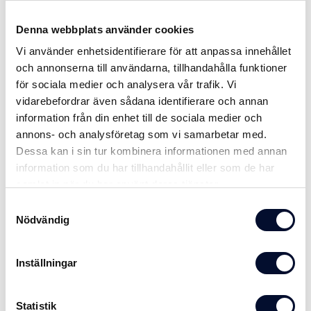
Denna webbplats använder cookies
Vi använder enhetsidentifierare för att anpassa innehållet
och annonserna till användarna, tillhandahålla funktioner
för sociala medier och analysera vår trafik. Vi
vidarebefordrar även sådana identifierare och annan
Skarvmutter M16x50 fzv
information från din enhet till de sociala medier och
M6HM Skarvmutter 6kt 4 M16x50 fzv
annons- och analysföretag som vi samarbetar med.
Dessa kan i sin tur kombinera informationen med annan
Skriv ut
information som du har tillhandahållit eller som de har
samlat in när du har använt deras tjänster.
Samtyckesval
Artikelnamn:
Skarvmutter M16x50 fzv
Nödvändig
39 SEK
Inställningar
Lägg i kundvagnen
Statistik