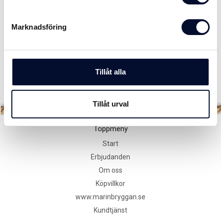
Marknadsföring
SPECIFIKATIONER
DELA
Tillåt alla
Tillbaka
Tillåt urval
Toppmeny
Start
Erbjudanden
Om oss
Köpvillkor
www.marinbryggan.se
Kundtjänst