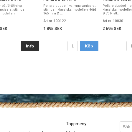
r båtförtöjning i
Pollare dubbel i varmgalvaniserat
Pollare dubbel i ros
siserat stål, den
stål, den klassiska modellen Höjd
klassiska modell
 modellen.
165 mm Ø ...
Ø 70 Platt...
Art nr. 100122
Art nr. 100301
 SEK
1 895 SEK
2 695 SEK
Köp
Toppmeny