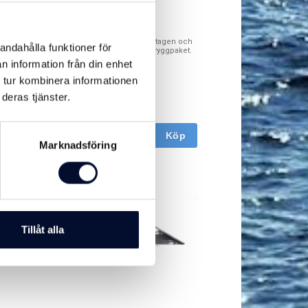
nsk gänga
Båtring privat
tfritt stål (AISI
Ny förtöjningsring, framtagen och
andahålla funktioner för
rägänga.
anpassad till våra lätta bryggpaket.
Själv...
n information från din enhet
Art nr. 100894
 tur kombinera informationen
129 SEK
deras tjänster.
Köp
Marknadsföring
Tillåt alla