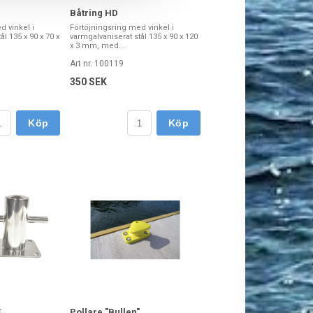
Båtring HD
d vinkel i
Förtöjningsring med vinkel i
l 135 x 90 x 70 x
varmgalvaniserat stål 135 x 90 x 120
x 3 mm, med...
Art nr. 100119
350 SEK
Köp
Köp
F
Pollare "Bullen"