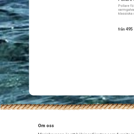
Pollare fö
varmgalvan
klassiska
495
från
Om oss