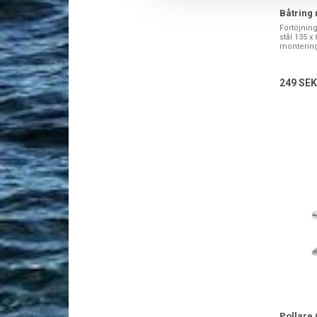
Båtring 
Förtöjning
stål 135 x
monterings
249 SEK
Pollare 