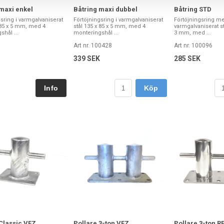
maxi enkel
Båtring maxi dubbel
Båtring STD
sring i varmgalvaniserat
Förtöjningsring i varmgalvaniserat
Förtöjningsring me
 85 x 5 mm, med 4
stål 135 x 85 x 5 mm, med 4
varmgalvaniserat stå
hål ...
monteringshål ...
3 mm, med ...
Art nr. 100428
Art nr. 100096
339 SEK
285 SEK
Köp
Classic VFZ
Pollare 3-ton VFZ
Pollare 3-ton R