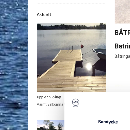
Aktuellt
BÅTR
Båtri
Båtringar
Upp och igång!
Varmt välkomna till vår nya webshop!
Samtycke