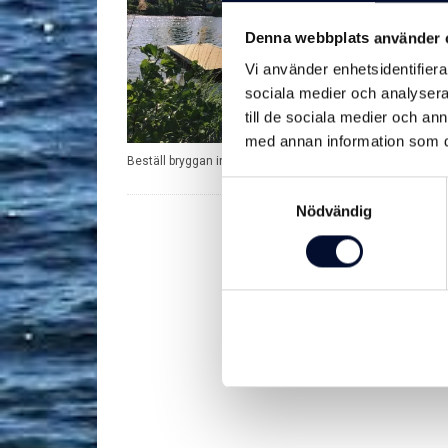
Båtring
Denna webbplats använder 
Förtöjning
Vi använder enhetsidentifierar
stål med 
sociala medier och analysera 
till de sociala medier och a
45 
från
med annan information som du 
Beställ bryggan inför säsongen!
Samtyckesval
Nödvändig