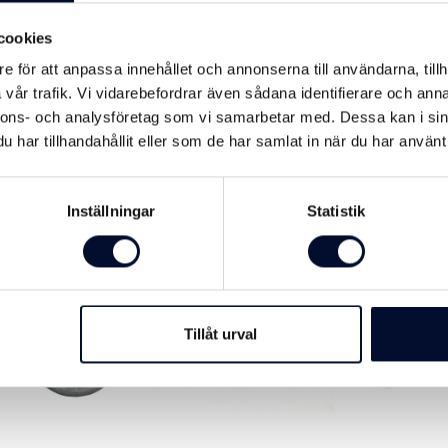
 med fransk trägänga
Båtring med genomgående
Båtring RF, fra
cookies
bult och mutter
sring i varmgalvaniserat
Båtring och förtöjningsring med
Förtöjningsring i ros
e för att anpassa innehållet och annonserna till användarna, tillh
fransk trägänga
genomgående bult och mutter i
316), med fransk t
varmgalvanisera...
vår trafik. Vi vidarebefordrar även sådana identifierare och anna
nnons- och analysföretag som vi samarbetar med. Dessa kan i sin
SEK
49 SEK
119 SEK
från
från
har tillhandahållit eller som de har samlat in när du har använt 
Inställningar
Statistik
Tillåt urval