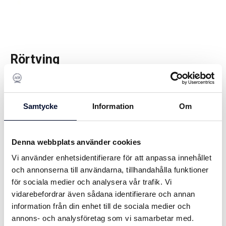
Rörtving
Rörtving används vid montering av rör mellan 58-65 mm
Mått: 850x40x20 mm Vikt: 2,0 kg
Samtycke
Information
Om
Skriv ut
Denna webbplats använder cookies
Artikelnamn:
Rörtving
Vi använder enhetsidentifierare för att anpassa innehållet
990 SEK
och annonserna till användarna, tillhandahålla funktioner
för sociala medier och analysera vår trafik. Vi
vidarebefordrar även sådana identifierare och annan
Lägg i kundvagnen
information från din enhet till de sociala medier och
annons- och analysföretag som vi samarbetar med.