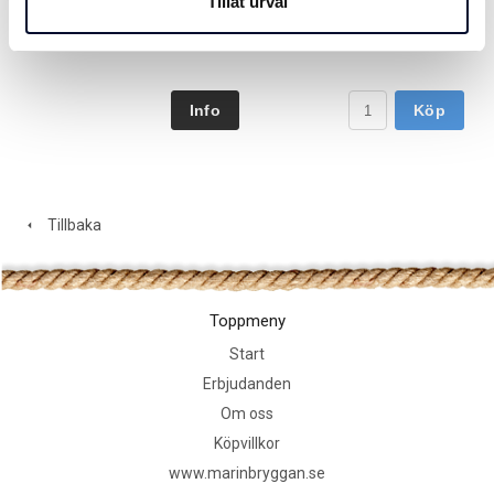
Tillåt urval
Art nr. 100077
990 SEK
390 SEK
från
Köp
Tillbaka
Toppmeny
Start
Erbjudanden
Om oss
Köpvillkor
www.marinbryggan.se