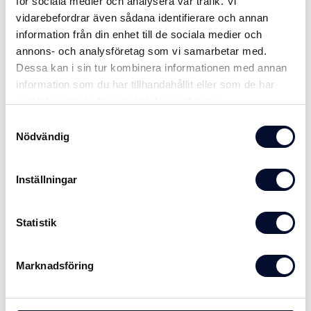
för sociala medier och analysera vår trafik. Vi
vidarebefordrar även sådana identifierare och annan
information från din enhet till de sociala medier och
annons- och analysföretag som vi samarbetar med.
Dessa kan i sin tur kombinera informationen med annan
information som du har tillhandahållit eller som de har
samlat in när du har använt deras tjänster.
Förankringsrör 2" VFZ
Rörskyddshuv
Samtyckesval
Varmgalvaniserat stålrör för
Röskyddshuv för våra galvrör 60
Nödvändig
rörförankring av bryggan. Standard:
mm yttermått tillverkad i UV-
Rör 60,3...
beständig plast
990 SEK
59 SEK
från
Inställningar
Statistik
Marknadsföring