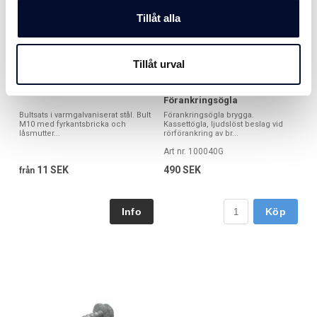
Tillåt alla
Tillåt urval
Bultsats M10 FZV
Kassettögla -
Förankringsögla
Bultsats i varmgalvaniserat stål. Bult
Förankringsögla brygga.
M10 med fyrkantsbricka och
Kassettögla, ljudslöst beslag vid
låsmutter...
rörförankring av br...
Art nr. 100040G
11 SEK
490 SEK
från
Köp