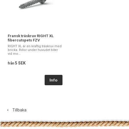
Fransk träskruv RIGHT XL
fibercutspets FZV
RIGHT XL är en kraftig träskruv med
bricka. Rillor under huvudet biter
vid mo...
5 SEK
från
Tillbaka