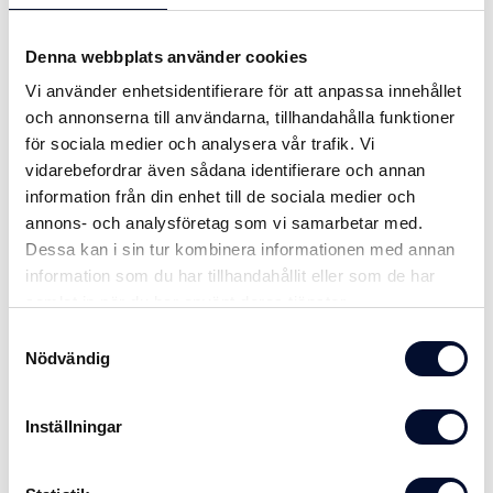
Denna webbplats använder cookies
SPECIFIKATIONER
Vi använder enhetsidentifierare för att anpassa innehållet
DELA
och annonserna till användarna, tillhandahålla funktioner
för sociala medier och analysera vår trafik. Vi
vidarebefordrar även sådana identifierare och annan
Du kanske också är intresserad av
information från din enhet till de sociala medier och
annons- och analysföretag som vi samarbetar med.
Dessa kan i sin tur kombinera informationen med annan
information som du har tillhandahållit eller som de har
samlat in när du har använt deras tjänster.
Samtyckesval
Nödvändig
Inställningar
Bultsats M10 FZV
Fransk Träskruv VFZ
Bultsats i varmgalvaniserat stål. Bult
Varmgalvaniserade franska