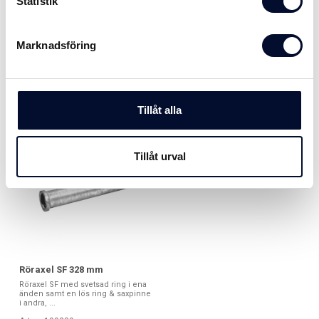
Statistik
M10 med fyrkantsbricka och
träskruvar. Passar till våra flesta
låsmutter...
beslag och ...
11 SEK
3 SEK
från
från
Marknadsföring
Tillåt alla
Tillåt urval
Röraxel SF 328 mm
Röraxel SF med svetsad ring i ena
änden samt en lös ring & saxpinne
i andra, ...