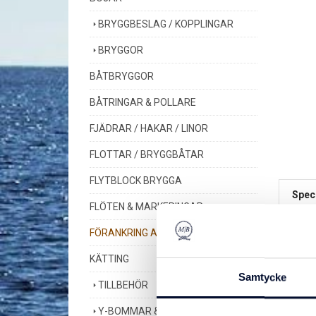
BRYGGBESLAG / KOPPLINGAR
BRYGGOR
BÅTBRYGGOR
BÅTRINGAR & POLLARE
FJÄDRAR / HAKAR / LINOR
FLOTTAR / BRYGGBÅTAR
FLYTBLOCK BRYGGA
Speci
FLÖTEN & MARKERINGAR
FÖRANKRING AV BRYGGOR
Artnr
KÄTTING
Samtycke
TILLBEHÖR
Du kansk
Y-BOMMAR & DELAR