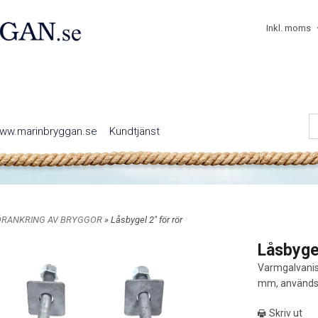
Inkl. moms
ww.marinbryggan.se
Kundtjänst
ÖRANKRING AV BRYGGOR
» Låsbygel 2" för rör
Låsbygel
Varmgalvanis
mm, används v
Skriv ut