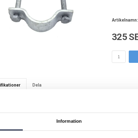
Artikelnamn:
325 S
fikationer
Dela
:
100112
Information
e också är intresserad av