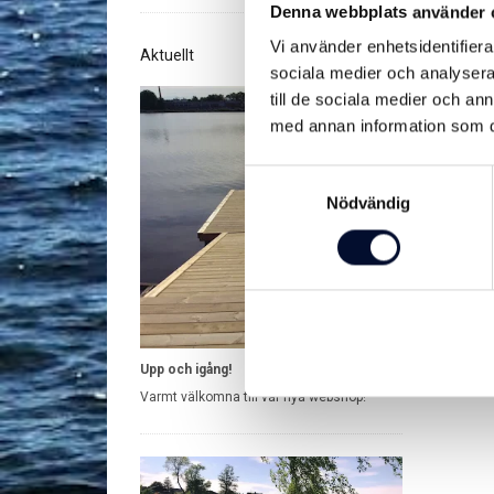
Denna webbplats använder 
Vi använder enhetsidentifierar
Aktuellt
sociala medier och analysera 
till de sociala medier och a
med annan information som du 
Samtyckesval
Nödvändig
Förank
Varmgalv
rörföran
Rör 60,3..
990
från
Upp och igång!
Varmt välkomna till vår nya webshop!