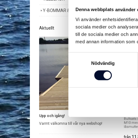
Se re
Denna webbplats använder 
Y-BOMMAR & DELAR
Vi använder enhetsidentifierar
sociala medier och analysera 
Aktuellt
Du kansk
till de sociala medier och a
med annan information som du 
Samtyckesval
Nödvändig
Bultsa
Upp och igång!
Bultsats 
M10 med 
Varmt välkomna till vår nya webshop!
låsmutter
11 
från