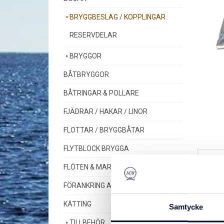
BRYGGBESLAG / KOPPLINGAR
RESERVDELAR
BRYGGOR
BÅTBRYGGOR
BÅTRINGAR & POLLARE
FJÄDRAR / HAKAR / LINOR
FLOTTAR / BRYGGBÅTAR
FLYTBLOCK BRYGGA
Besk
FLÖTEN & MARKERINGAR
FÖRANKRING AV BRYGGOR
Denna
Ett v
KÄTTING
Samtycke
Bestä
TILLBEHÖR