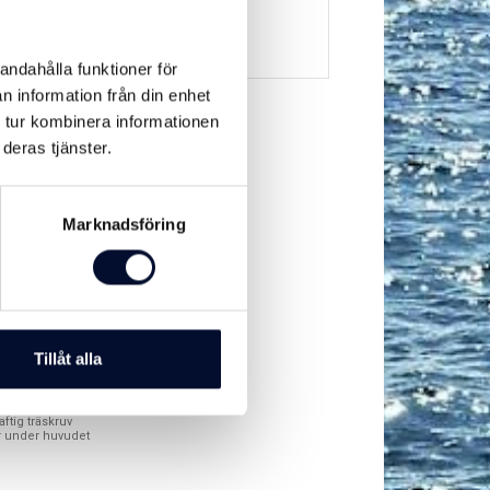
andahålla funktioner för
n information från din enhet
 tur kombinera informationen
deras tjänster.
Marknadsföring
Tillåt alla
v RIGHT XL
FZV
ftig träskruv
r under huvudet