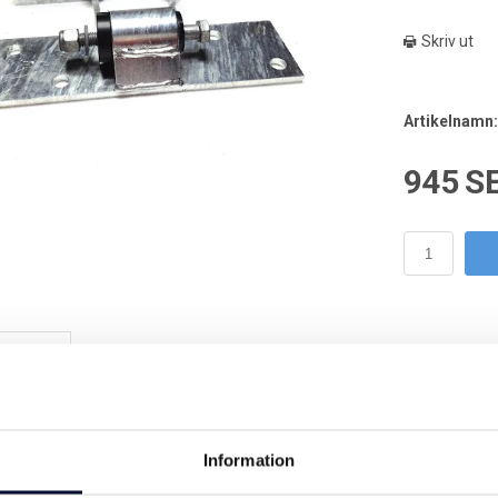
Skriv ut
Artikelnamn:
945 S
rivning
Specifikationer
Dela
 produkt består av 2 st beslagsdelar samt 1 st bussning enligt bild.
äldigt populärt och ljudlöst beslag.
Information
ll även varmgalvaniserad bult eller skruv för montering.