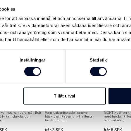
laterade produkter nedan
cookies
e för att anpassa innehållet och annonserna till användarna, tillh
vår trafik. Vi vidarebefordrar även sådana identifierare och anna
e också är intresserad av
nnons- och analysföretag som vi samarbetar med. Dessa kan i sin
har tillhandahållit eller som de har samlat in när du har använt 
Inställningar
Statistik
Tillåt urval
ts M10 FZV
Fransk Träskruv VFZ
Fransk träskru
fibercutspets 
i varmgalvaniserat stål. Bult
Varmgalvaniserade franska
RIGHT XL är en kra
fyrkantsbricka och
träskruvar. Passar till våra flesta
med bricka. Rillo
...
beslag och ...
biter vid mo...
SEK
3 SEK
5 SEK
från
från