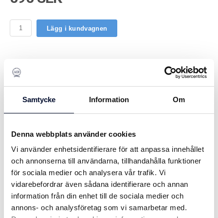
Lägg i kundvagnen
BESKRIVNING
Passar till 40-60-80 L flottörer:
Samtycke
Information
Om
Längd 840 mm under monteringplattan
2 monteringshål cc 75 mm, för M12 bult
Plattans mått 120 x 75 mm, Rörets Ø 42 mm
Denna webbplats använder cookies
Vi använder enhetsidentifierare för att anpassa innehållet
Vikt 3,2 kg
och annonserna till användarna, tillhandahålla funktioner
Passar till 100 L flottörer:
för sociala medier och analysera vår trafik. Vi
vidarebefordrar även sådana identifierare och annan
Längd 990 mm under monteringplattan
information från din enhet till de sociala medier och
2 slitsade monteringshål cc 95 mm för att passa olika
annons- och analysföretag som vi samarbetar med.
hålindelning, för M12 bult,