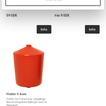
Slitbricka till flöttörhållare
Bult i varmgalvaniserat stål. VFZ
M6S.
59 SEK
9 SEK
från
Flottör Y-bom
Flottör för Y-bommar, slagtåliga
återvinningsbara flytbojar som är
tillverkad...