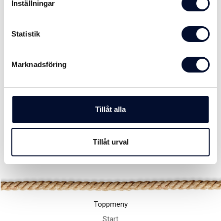
Inställningar
Artikelnamn:
Pirfender MF60 grå
590 SEK
Statistik
Marknadsföring
Lägg i kundvagnen
SPECIFIKATIONER
Tillåt alla
DELA
Tillåt urval
Tillbaka
Toppmeny
Start