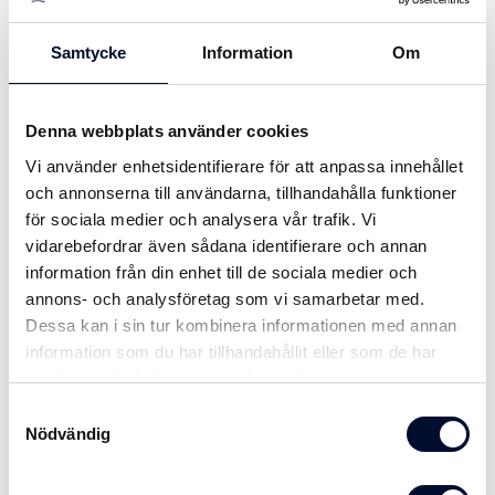
Samtycke
Information
Om
Denna webbplats använder cookies
Pirfender MF60
Vi använder enhetsidentifierare för att anpassa innehållet
och annonserna till användarna, tillhandahålla funktioner
Fender MF60 är en bryggfendrer tillverkad i Bacell®, vilket är
för sociala medier och analysera vår trafik. Vi
ett cellskum som är helt slutet. Bacell tål solljus och suger ej
vidarebefordrar även sådana identifierare och annan
vatten. Ger inga märken på skrovet. Pirfendern kan böjas och
information från din enhet till de sociala medier och
enkelt formas efter bryggan eller pontonen. 1 000 x 140 x
annons- och analysföretag som vi samarbetar med.
60 mm. 4 st monteringsbrickor ingår. Vikt 0,65 kg
Dessa kan i sin tur kombinera informationen med annan
information som du har tillhandahållit eller som de har
FÄRG:
samlat in när du har använt deras tjänster.
Samtyckesval
Skriv ut
Nödvändig